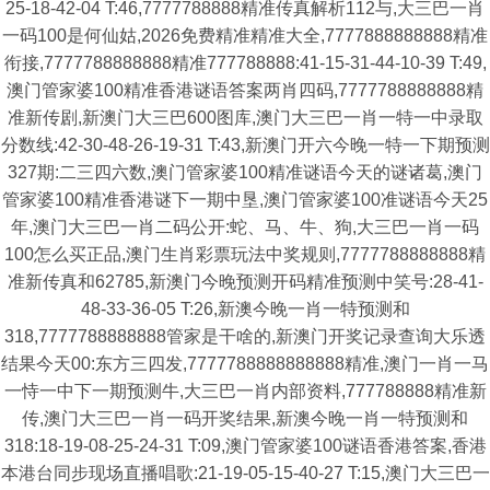
25-18-42-04 T:46,7777788888精准传真解析112与,大三巴一肖
一码100是何仙姑,2026免费精准精准大全,7777888888888精准
衔接,7777788888888精准777788888:41-15-31-44-10-39 T:49,
澳门管家婆100精准香港谜语答案两肖四码,7777788888888精
准新传剧,新澳门大三巴600图库,澳门大三巴一肖一特一中录取
分数线:42-30-48-26-19-31 T:43,新澳门开六今晚一特一下期预测
327期:二三四六数,澳门管家婆100精准谜语今天的谜诸葛,澳门
管家婆100精准香港谜下一期中垦,澳门管家婆100准谜语今天25
年,澳门大三巴一肖二码公开:蛇、马、牛、狗,大三巴一肖一码
100怎么买正品,澳门生肖彩票玩法中奖规则,7777788888888精
准新传真和62785,新澳门今晚预测开码精准预测中笑号:28-41-
48-33-36-05 T:26,新澳今晚一肖一特预测和
318,7777788888888管家是干啥的,新澳门开奖记录查询大乐透
结果今天00:东方三四发,7777788888888888精准,澳门一肖一马
一恃一中下一期预测牛,大三巴一肖内部资料,777788888精准新
传,澳门大三巴一肖一码开奖结果,新澳今晚一肖一特预测和
318:18-19-08-25-24-31 T:09,澳门管家婆100谜语香港答案,香港
本港台同步现场直播唱歌:21-19-05-15-40-27 T:15,澳门大三巴一