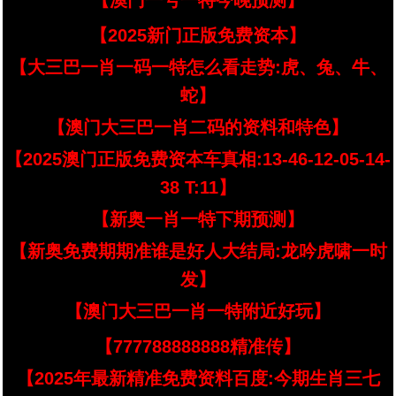
【澳门一号一特今晚预测】
【2025新门正版免费资本】
【大三巴一肖一码一特怎么看走势:虎、兔、牛、
蛇】
【澳门大三巴一肖二码的资料和特色】
【2025澳门正版免费资本车真相:13-46-12-05-14-
38 T:11】
【新奥一肖一特下期预测】
【新奥免费期期准谁是好人大结局:龙吟虎啸一时
发】
【澳门大三巴一肖一特附近好玩】
【777788888888精准传】
【2025年最新精准免费资料百度:今期生肖三七