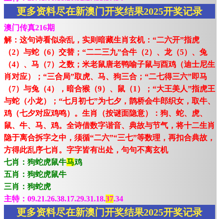
更多资料尽在新澳门开奖结果2025开奖记录
澳门传真216期
解：这句诗看似杂乱，实则暗藏生肖玄机：“二六开”指虎
（2）与蛇（6）交替；“二二三九”合牛（2）、龙（5）、兔
（4）、马（7）之数；米老鼠唐老鸭喻子鼠与酉鸡（迪士尼生
肖对应）；“三合局”取虎、马、狗三合；“二七得三六”即马
（7）与兔（4），暗合猴（9）、鼠（1）；“大王美人”指虎王
与蛇（小龙）；“七月初七”为七夕，鹊桥会牛郎织女，取牛、
鸡（七夕对应鸡鸣）。生肖（按谜面隐意）：狗、蛇、虎、
鼠、牛、马、鸡。全诗借数字谐音、典故与节气，将十二生肖
隐于离合拆字之中，须循“二六”“三七”等数理，再扣合典故，
方得此乱序七肖。字字皆有出处，句句不离玄机
七肖：狗蛇虎鼠牛
马
鸡
五肖：狗蛇虎鼠牛
三肖：狗蛇虎
主特：09.21.26.38.17.29.31.18.
37
.34
更多资料尽在新澳门开奖结果2025开奖记录