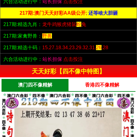
六合活动进行中：
站长担保
点击投注
217期:澳门天天好彩AA级公开;
还等啥大胆砸
217期:精选九肖：
龙牛鸡猴虎猪鼠
蛇
兔
217期:家禽野兽：
野兽
217期:精选十码：
15.27.18.34.23.29.32.31.
26
.28
六合活动进行中：
站长担保
点击投注
天天好彩【四不像中特图】
澳门四不像精解
香港四不像精解