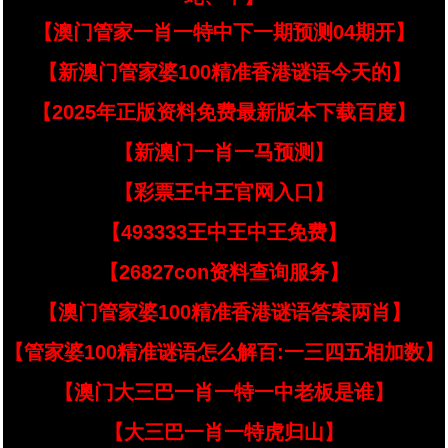
【澳门管家一肖一特中下一期预测04期开】
【新澳门管家婆100精准香港谜语今天的】
【2025年正版资料免费最新版本下载百度】
【新澳门一肖一马预测】
【彩票王中王官网入口】
【493333王中王中王免费】
【26827con资料查询服务】
【澳门管家婆100精准香港谜语答案两肖】
【管家婆100精准谜语怎么解百:一三四五相加数】
【澳门大三巴一肖一特一中老板是谁】
【大三巴一肖一特虎归山】