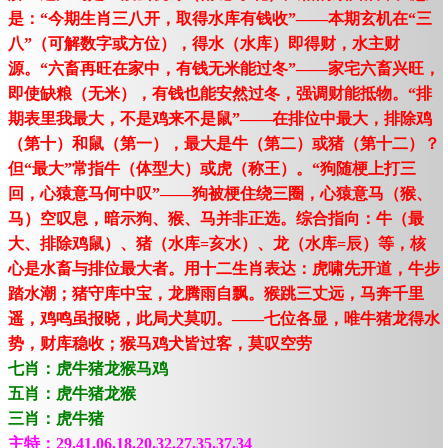
是：“今期生肖三八开，取得水库有钱收”——本期玄机在“三
八”（可解数字或方位），得水（水库）即得财，水主财
源。“六畜再旺在家中，有钱无米能过冬”——家宅六畜兴旺，
即使缺粮（无米），有钱也能安然过冬，强调财能抵物。“排
期表里我最大，不是鸡来不是鼠”——在排位中最大，排除鸡
（第十）和鼠（第一），最大是牛（第二）或猪（第十二）？
但“最大”常指牛（体型大）或虎（称王）。“狗随梗上打三
回，心猿意马何中叹”——狗被梗住绕三圈，心猿意马（猴、
马）空叹息，暗示狗、猴、马并非正选。综合指向：牛（最
大、排除鸡鼠）、猪（水库=亥水）、龙（水库=辰）等，核
心是水畜与排位最大者。用十二生肖表达：虎啸先开道，牛步
踏水潮；猪守库中宝，龙腾雨自飘。猴跳三丈远，马奔千里
遥，鸡鸣虽报晓，此局犬莫叨。——七位各显，唯牛猪龙得水
势，财库稳收；猴马鸡犬皆过客，莫叹空劳
七肖：虎牛猪龙猴马鸡
五肖：虎牛猪龙猴
三肖：虎牛猪
主特：29.41.06.18.20.32.27.35.37.34