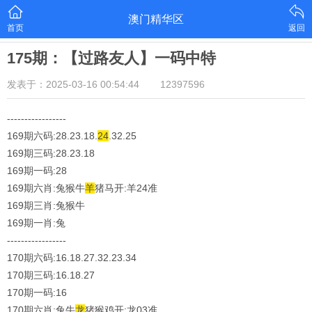
澳门精华区
首页
返回
175期：【过路友人】一码中特
发表于：2025-03-16 00:54:44
12397596
-----------------
169期六码:28.23.18.
24
.32.25
169期三码:
28.23.18
169期一码:28
169期六肖:
兔猴牛
羊
猪马
开:羊24准
169期三肖:
兔猴牛
169期一肖:兔
-----------------
170期六码:16.18.27.32.23.34
170
期三码:
16.18.27
170
期一码:16
170
期六肖:兔牛
龙
猪猴鸡开:龙03准