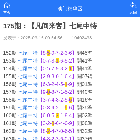
澳门精华区
首页
返回
175期：【凡间来客】七尾中特
发表于：2025-03-16 00:54:56
10402433
152期:
七尾中特
【8-
5
-9-7-2-3-6】
開45準
153期:
七尾中特
【0-7-3-
1
-6-5-2】
開41準
154期:
七尾中特
【0-5-7-9-8-2-
1
】
開41準
155期:
七尾中特
【2-9-3-0-1-6-4】
開07错
156期:
七尾中特
【6-3-2-
4
-5-
1
-9】
開01準
157期:
七尾中特
【9-
0
-3-7-1-5-2】
開40準
158期:
七尾中特
【3-7-4-8-2-5-
6
】
開16準
159期:
七尾中特
【0-8-4-2-1-
9
-6】
開39準
160期:
七尾中特
【6-0-5-
2
-1-8-4】
開02準
161期:
七尾中特
【3-2-
8
-6-4-0-9】
開08準
162期:
七尾中特
【8-
2
-4-7-0-6-5】
開32準
163期:
七尾中特
【4-8-2-3-6-0-1】
開37错