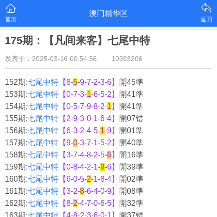
澳门精华区
首页
返回
175期：【凡间来客】七尾中特
发表于：2025-03-16 00:54:56
10393206
152期:
七尾中特
【8-
5
-9-7-2-3-6】
開45準
153期:
七尾中特
【0-7-3-
1
-6-5-2】
開41準
154期:
七尾中特
【0-5-7-9-8-2-
1
】
開41準
155期:
七尾中特
【2-9-3-0-1-6-4】
開07错
156期:
七尾中特
【6-3-2-
4
-5-
1
-9】
開01準
157期:
七尾中特
【9-
0
-3-7-1-5-2】
開40準
158期:
七尾中特
【3-7-4-8-2-5-
6
】
開16準
159期:
七尾中特
【0-8-4-2-1-
9
-6】
開39準
160期:
七尾中特
【6-0-5-
2
-1-8-4】
開02準
161期:
七尾中特
【3-2-
8
-6-4-0-9】
開08準
162期:
七尾中特
【8-
2
-4-7-0-6-5】
開32準
163期:
七尾中特
【4-8-2-3-6-0-1】
開37错