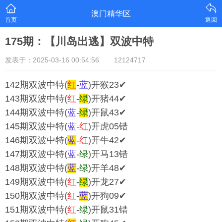
澳门精华区
首页
返回
175期：【川岛出逃】双波中特
发表于：2025-03-16 00:54:56
12124717
142期双波中特(
红
-
蓝
)开猴23✔
143期双波中特(
红
-
绿
)开猪44✔
144期双波中特(
蓝
-
绿
)开鼠43✔
145期双波中特(
蓝
-
红
)开虎05错
146期双波中特(
蓝
-
红
)开牛42✔
147期双波中特(
蓝
-
绿
)开马13错
148期双波中特(
蓝
-
绿
)开羊48✔
149期双波中特(
红
-
绿
)开龙27✔
150期双波中特(
红
-
蓝
)开狗09✔
151期双波中特(
红
-
绿
)开鼠31错