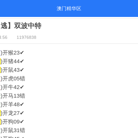
澳门精华区
出逃】双波中特
:56
11976838
蓝
)开猴23✔
绿
)开猪44✔
绿
)开鼠43✔
红
)开虎05错
红
)开牛42✔
绿
)开马13错
绿
)开羊48✔
绿
)开龙27✔
蓝
)开狗09✔
绿
)开鼠31错