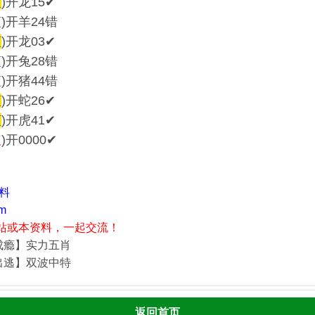
蓝
)开龙15✔
蓝
)开羊24错
蓝
)开龙03✔
蓝
)开兔28错
蓝
)开猪44错
蓝
)开蛇26✔
蓝
)开虎41✔
红
)开0000✔
资料
m
站或本资料，一起交流！
成瘾】实力五肖
出逃】双波中特
返回首页