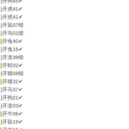
绿
)开狗45✔
绿
)开虎41✔
红
)开虎41✔
绿
)开鼠07错
绿
)开马01错
红
)开兔40✔
红
)开兔16✔
红
)开龙39错
红
)开蛇02✔
绿
)开猪08错
绿
)开猪32✔
红
)开马37✔
红
)开狗21✔
红
)开龙03✔
绿
)开牛06✔
绿
)开鼠19✔