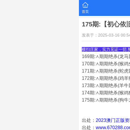
首页
175期:【初心
发表于：2025-03-16 00:54
横扫庄家，实力见证一切.
169期:∧期期绝杀(龙马
170期:∧期期绝杀(猴鸡
171期:∧期期绝杀(蛇虎
172期:∧期期绝杀(鸡羊
173期:∧期期绝杀(羊牛
174期:∧期期绝杀(猴鸡
175期:∧期期绝杀(狗牛
出处：
2023澳门正版
出处：
www.670288.co