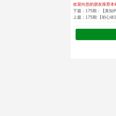
欢迎向您的朋友推荐本
下篇：175期：【真知
上篇：175期:【初心