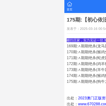
首页
175期:【初心
发表于：2025-03-16 00:54
横扫庄家，实力见证一切.
169期:∧期期绝杀(龙马
170期:∧期期绝杀(猴鸡
171期:∧期期绝杀(蛇虎
172期:∧期期绝杀(鸡羊
173期:∧期期绝杀(羊牛
174期:∧期期绝杀(猴鸡
175期:∧期期绝杀(狗牛
出处：
2023澳门正版
出处：
www.670288.co