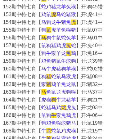
152期中特七肖【
蛇鸡猪龙羊兔猴
】开:狗45错
153期中特七肖【
鸡鼠
虎
马蛇猪猴
】开:虎41中
154期中特七肖【
马狗龙牛猪兔
虎
】开:虎41中
155期中特七肖【
狗
鼠
虎羊兔猴猪
】开:鼠07中
156期中特七肖【
马
狗牛鼠蛇兔羊
】开:马01中
157期中特七肖【
鼠狗猪鸡虎
兔
蛇
】开:兔40中
158期中特七肖【
狗牛猴羊龙
兔
鸡
】开:兔16中
159期中特七肖【
鸡兔猪鼠牛蛇狗
】开:龙39错
160期中特七肖【
马牛虎猪狗羊猴
】开:蛇02错
161期中特七肖【
狗
猪
蛇鼠马猴虎
】开:猪08中
162期中特七肖【
猴
猪
鸡羊兔龙鼠
】开:猪32中
163期中特七肖【
马
兔鼠龙虎狗猴
】开:马37中
164期中特七肖【
虎猴
狗
牛龙猪羊
】开:狗21中
165期中特七肖【
蛇猪马鸡
龙
虎兔
】开:龙03中
166期中特七肖【
鼠狗
牛
猴兔鸡虎
】开:牛06中
167期中特七肖【
狗鸡兔猴蛇猪马
】开:鼠19错
168期中特七肖【
牛
龙
蛇鼠鸡虎猴
】开:龙15中
169期中特七肖【
牛
羊
狗鼠猴鸡虎
】开:羊24中