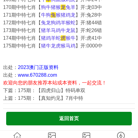
170期中特七肖【
狗牛猪猴
龙
兔羊
】开:龙03中
171期中特七肖【
牛狗
兔
猴猪鸡龙
】开:兔28中
172期中特七肖【
兔龙狗鸡羊猴蛇
】开:猪44错
173期中特七肖【
猪羊马鸡牛龙鼠
】开:蛇26错
174期中特七肖【
猪鸡羊蛇
虎
猴牛
】开:虎41中
175期中特七肖【
猪牛龙虎猴马鸡
】开:0000中
出处：
2023澳门正版资料
出处：
www.670288.com
欢迎向您的朋友推荐本站或本资料，一起交流！
下篇：175期：【四虎归山】特码单双
上篇：175期：【真知灼见】7肖中特
返回首页