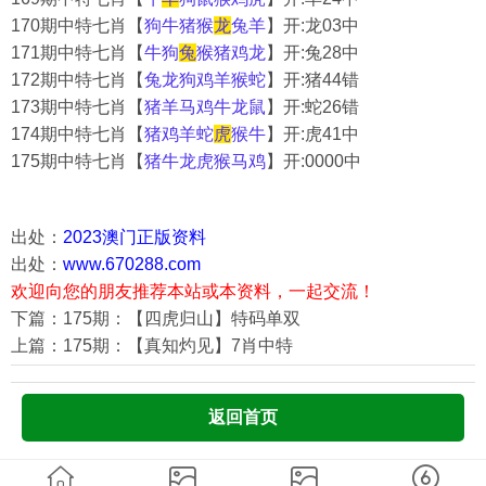
170期中特七肖【
狗牛猪猴
龙
兔羊
】开:龙03中
171期中特七肖【
牛狗
兔
猴猪鸡龙
】开:兔28中
172期中特七肖【
兔龙狗鸡羊猴蛇
】开:猪44错
173期中特七肖【
猪羊马鸡牛龙鼠
】开:蛇26错
174期中特七肖【
猪鸡羊蛇
虎
猴牛
】开:虎41中
175期中特七肖【
猪牛龙虎猴马鸡
】开:0000中
出处：
2023澳门正版资料
出处：
www.670288.com
欢迎向您的朋友推荐本站或本资料，一起交流！
下篇：175期：【四虎归山】特码单双
上篇：175期：【真知灼见】7肖中特
返回首页