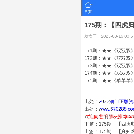
首页
175期：【四虎
发表于：2025-03-16 00:54
171期：★★《双双双
172期：★★《双双双
173期：★★《双双双
174期：★★《双双双
175期：★★《单单单》
出处：
2023澳门正版
出处：
www.670288.co
欢迎向您的朋友推荐本
下篇：175期：【四虎
上篇：175期：【真知