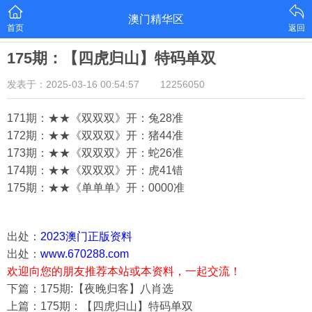
澳门精华区
首页
返回
175期：【四虎归山】特码单双
发表于：2025-03-16 00:54:57
12256050
171期：★★《双双双》开：兔28
准
172期：★★《双双双》开：猪44
准
173期：★★《双双双》开：蛇26
准
174期：★★《双双双》开：虎41错
175期：★★《单单单》开：000
0准
出处：
2023澳门正版资料
出处：
www.670288.com
欢迎向您的朋友推荐本站或本资料，一起交流！
下篇：175期:【夜晚归客】八肖选
上篇：175期：【四虎归山】特码单双