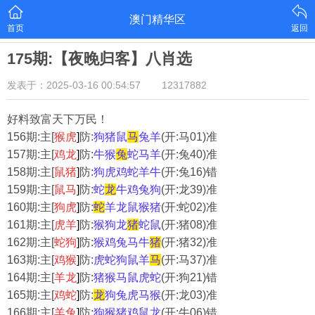
澳门精华区
首页
返回
175期:【夜晚归客】八肖选
发表于：2025-03-16 00:54:57
12317882
好料致富天下万民！
156期:主[
猴虎
]
防:
狗
猪
鼠
马
兔羊
(开:马01)准
157期:主[
鸡龙
]
防:
牛猴
兔
蛇马羊
(开:兔40)准
158期:主[
鼠猪
]
防:
狗虎鸡蛇羊牛
(开:兔16)错
159期:主[
鼠马
]
防:
蛇
龙
牛鸡兔狗
(开:龙39)准
160期:主[
狗虎
]
防:
蛇
羊龙鼠猴猪
(开:蛇02)准
161期:主[
虎羊
]
防:
猴狗龙
猪
蛇鼠
(开:猪08)准
162期:主[
蛇狗
]
防:
猴鸡兔马牛
猪
(开:猪32)准
163期:主[
鸡猴
]
防:
虎蛇狗鼠羊
马
(开:马37)准
164期:主[
羊龙
]
防:
猪猴马鼠虎蛇
(开:狗21)错
165期:主[
鸡蛇
]
防:
龙
狗兔虎马猴
(开:龙03)准
166期:主[
羊兔
]
防:
狗猴猪鸡鼠龙
(开:牛06)错