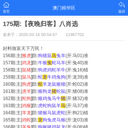
澳门精华区
首页
返回
175期:【夜晚归客】八肖选
发表于：2025-03-16 00:54:57
11967702
好料致富天下万民！
156期:主[
猴虎
]
防:
狗
猪
鼠
马
兔羊
(开:马01)准
157期:主[
鸡龙
]
防:
牛猴
兔
蛇马羊
(开:兔40)准
158期:主[
鼠猪
]
防:
狗虎鸡蛇羊牛
(开:兔16)错
159期:主[
鼠马
]
防:
蛇
龙
牛鸡兔狗
(开:龙39)准
160期:主[
狗虎
]
防:
蛇
羊龙鼠猴猪
(开:蛇02)准
161期:主[
虎羊
]
防:
猴狗龙
猪
蛇鼠
(开:猪08)准
162期:主[
蛇狗
]
防:
猴鸡兔马牛
猪
(开:猪32)准
163期:主[
鸡猴
]
防:
虎蛇狗鼠羊
马
(开:马37)准
164期:主[
羊龙
]
防:
猪猴马鼠虎蛇
(开:狗21)错
165期:主[
鸡蛇
]
防:
龙
狗兔虎马猴
(开:龙03)准
166期:主[
羊兔
]
防:
狗猴猪鸡鼠龙
(开:牛06)错