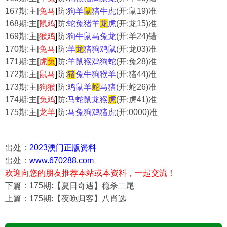
167期:主[
兔马
]
防:
狗羊
鼠
猪牛虎
(开:鼠19)准
168期:主[
鼠鸡
]
防:
蛇兔猪羊
龙
虎
(开:龙15)准
169期:主[
猴鸡
]
防:
狗牛鼠马兔龙
(开:羊24)错
170期:主[
兔马
]
防:
羊
龙
猪狗鸡鼠
(开:龙03)准
171期:主[
虎
兔
]
防:
羊鼠猴鸡狗蛇
(开:兔28)准
172期:主[
鼠马
]
防:
猪
兔牛狗猴羊
(开:猪44)准
173期:主[
狗猴
]
防:
鸡鼠羊
蛇
马猪
(开:蛇26)准
174期:主[
兔鸡
]
防:
马蛇鼠龙猴
虎
(开:虎41)准
175期:主[
龙羊
]
防:
马兔狗鸡猪虎
(开:0000)准
出处：
2023澳门正版资料
出处：
www.670288.com
欢迎向您的朋友推荐本站或本资料，一起交流！
下篇：175期:【夏日奇遇】稳杀二尾
上篇：175期:【夜晚归客】八肖选