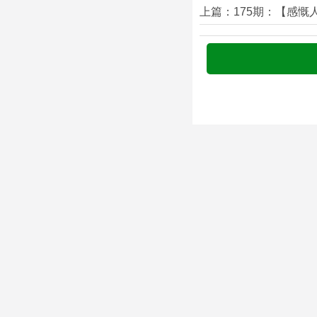
上篇：175期：【感慨