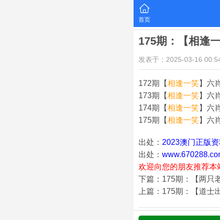
首页
175期：【相逢
发表于：2025-03-16 00:54
172期【
相逢一笑
】六
173期【
相逢一笑
】六
174期【
相逢一笑
】六
175期【
相逢一笑
】六
出处：
2023澳门正版
出处：
www.670288.co
欢迎向您的朋友推荐本
下篇：175期：【两只
上篇：175期：【道士