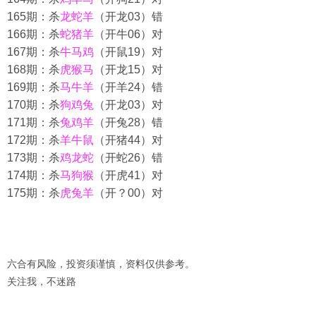
165期：杀
龙蛇羊
（开龙03）错
166期：杀
蛇猪羊
（开牛06）对
167期：杀
牛马鸡
（开鼠19）对
168期：杀
虎猴马
（开龙15）对
169期：杀
马牛羊
（开羊24）错
170期：杀
狗鸡兔
（开龙03）对
171期：杀
兔鸡羊
（开兔28）错
172期：杀
羊牛鼠
（开猪44）对
173期：杀
鸡龙蛇
（开蛇26）错
174期：杀
马狗猴
（开虎41）对
175期：杀
虎兔羊
（开？00）对
六合有风险，投资须谨慎，资料仅供参考。
关注我，不迷路