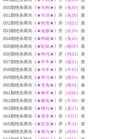
050期绝杀两肖《
★马狗★
》开（
兔40
）准
051期绝杀两肖《
★羊鸡★
》开（
兔28
）准
052期绝杀两肖《
★狗虎★
》开（
鸡22
）准
053期绝杀两肖《
★兔猴★
》开（
鼠19
）准
054期绝杀两肖《
★狗猪★
》开（
兔16
）准
055期绝杀两肖《
★蛇鼠★
》开（
猪08
）准
056期绝杀两肖《
★狗马★
》开（
狗33
）准
057期绝杀两肖《
★羊牛★
》开（
猴47
）准
058期绝杀两肖《
★马牛★
》开（
牛42
）错
059期绝杀两肖《
★虎马★
》开（
猪20
）准
060期绝杀两肖《
★龙兔★
》开（
猪44
）准
061期绝杀两肖《
★猴羊★
》开（
鸡46
）准
062期绝杀两肖《
★猴兔★
》开（
牛30
）准
063期绝杀两肖《
★猪马★
》开（
龙27
）准
064期绝杀两肖《
★龙羊★
》开（
马01
）准
065期绝杀两肖《
★蛇龙★
》开（
羊24
）准
066期绝杀两肖《
★虎马★
》开（
鸡46
）准