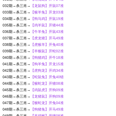
032期→杀三肖→
【龙鼠狗
】开鼠07准
033期→杀三肖→
【猴羊兔
】开龙03准
034期→杀三肖→
【狗马鸡
】开鼠19准
035期→杀三肖→
【鸡羊鼠
】开猪44准
036期→杀三肖→
【牛羊兔
】开鼠43准
037期→杀三肖→
【虎龙猪
】开马49准
038期→杀三肖→
【虎猴羊
】开兔40准
039期→杀三肖→
【羊猴鼠
】开蛇02准
040期→杀三肖→
【狗猪鸡
】开牛18准
041期→杀三肖→
【狗羊兔
】开龙15准
042期→杀三肖→
【虎狗龙
】开鸡34准
043期→杀三肖→
【蛇鼠兔
】开兔40错
044期→杀三肖→
【猴蛇龙
】开猪08准
045期→杀三肖→
【鸡鼠虎
】开狗09准
046期→杀三肖→
【龙猪鼠
】开狗09准
047期→杀三肖→
【猴蛇龙
】开兔04准
048期→杀三肖→
【狗猪兔
】开马49准
049期→杀三肖→
【羊鸡猴
】开猪08准