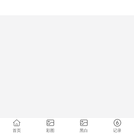
首页
彩图
黑白
记录