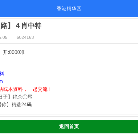
香港精华区
长路】４肖中特
:05
6024163
』开:0000准
资料
m
站或本资料，一起交流！
静日子】绝杀①尾
遇你】精选24码
返回首页