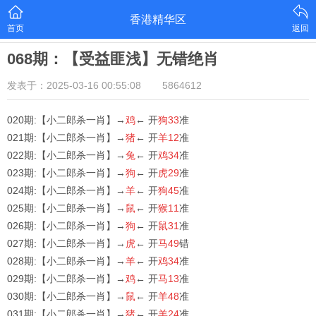
香港精华区
首页
返回
068期：【受益匪浅】无错绝肖
发表于：2025-03-16 00:55:08
5864612
020期:【小二郎杀一肖】→
鸡
← 开
狗33
准
021期:【小二郎杀一肖】→
猪
← 开
羊12
准
022期:【小二郎杀一肖】→
兔
← 开
鸡34
准
023期:【小二郎杀一肖】→
狗
← 开
虎29
准
024期:【小二郎杀一肖】→
羊
← 开
狗45
准
025期:【小二郎杀一肖】→
鼠
← 开
猴11
准
026期:【小二郎杀一肖】→
狗
← 开
鼠31
准
027期:【小二郎杀一肖】→
虎
← 开
马49
错
028期:【小二郎杀一肖】→
羊
← 开
鸡34
准
029期:【小二郎杀一肖】→
鸡
← 开
马13
准
030期:【小二郎杀一肖】→
鼠
← 开
羊48
准
031期:【小二郎杀一肖】→
猪
← 开
羊24
准