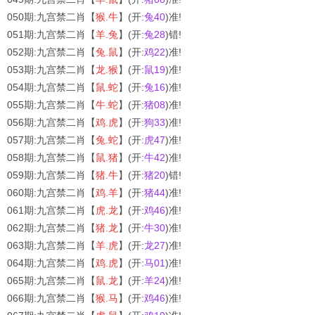
050期:九宫禁二肖【
猴.牛
】(开:
兔40
)准!
051期:九宫禁二肖【
羊.兔
】(开:
兔28
)错!
052期:九宫禁二肖【
兔.鼠
】(开:
鸡22
)准!
053期:九宫禁二肖【
龙.猴
】(开:
鼠19
)准!
054期:九宫禁二肖【
鼠.蛇
】(开:
兔16
)准!
055期:九宫禁二肖【
牛.蛇
】(开:
猪08
)准!
056期:九宫禁二肖【
鸡.虎
】(开:
狗33
)准!
057期:九宫禁二肖【
兔.蛇
】(开:
虎47
)准!
058期:九宫禁二肖【
鼠.猪
】(开:
牛42
)准!
059期:九宫禁二肖【
猪.牛
】(开:
猪20
)错!
060期:九宫禁二肖【
鸡.羊
】(开:
猪44
)准!
061期:九宫禁二肖【
虎.龙
】(开:
鸡46
)准!
062期:九宫禁二肖【
猪.龙
】(开:
牛30
)准!
063期:九宫禁二肖【
羊.虎
】(开:
龙27
)准!
064期:九宫禁二肖【
鸡.虎
】(开:
马01
)准!
065期:九宫禁二肖【
鼠.龙
】(开:
羊24
)准!
066期:九宫禁二肖【
猴.马
】(开:
鸡46
)准!