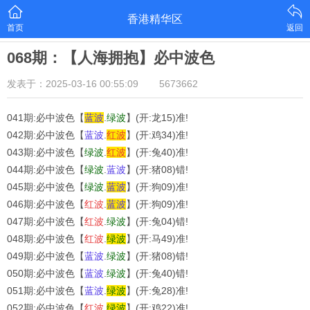
香港精华区
首页
返回
068期：【人海拥抱】必中波色
发表于：2025-03-16 00:55:09
5673662
041期:必中波色【
蓝
波
.
绿
波
】(开:龙15)准!
042期:必中波色【
蓝
波
.
红
波
】(开:鸡34)准!
043期:必中波色【
绿
波
.
红
波
】(开:兔40)准!
044期:必中波色【
绿
波
.
蓝
波
】(开:猪08)错!
045期:必中波色【
绿
波
.
蓝
波
】(开:狗09)准!
046期:必中波色【
红
波
.
蓝
波
】(开:狗09)准!
047期:必中波色【
红
波
.
绿
波
】(开:兔04)错!
048期:必中波色【
红
波
.
绿
波
】(开:马49)准!
049期:必中波色【
蓝
波
.
绿
波
】(开:猪08)错!
050期:必中波色【
蓝
波
.
绿
波
】(开:兔40)错!
051期:必中波色【
蓝
波
.
绿
波
】(开:兔28)准!
052期:必中波色【
红
波
.
绿
波
】(开:鸡22)准!