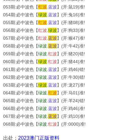
053期:必中波色【
红
波
.
蓝
波
】(开:鼠19)准!
054期:必中波色【
绿
波
.
蓝
波
】(开:兔16)准!
055期:必中波色【
红
波
.
蓝
波
】(开:猪08)准!
056期:必中波色【
红
波
.
绿
波
】(开:狗33)准!
057期:必中波色【
红
波
.
蓝
波
】(开:猴47)准!
058期:必中波色【
绿
波
.
蓝
波
】(开:牛42)准!
059期:必中波色【
绿
波
.
红
波
】(开:猪20)错!
060期:必中波色【
绿
波
.
红
波
】(开:猪44)准!
061期:必中波色【
绿
波
.
蓝
波
】(开:鸡46)错!
062期:必中波色【
绿
波
.
蓝
波
】(开:牛30)错!
063期:必中波色【
绿
波
.
蓝
波
】(开:龙27)准!
064期:必中波色【
绿
波
.
红
波
】(开:马01)准!
065期:必中波色【
绿
波
.
蓝
波
】(开:羊24)错!
066期:必中波色【
绿
波
.
蓝
波
】(开:鸡46)准!
067期:必中波色【
绿
波
.
蓝
波
】(开:鸡10)准!
068期:必中波色【
绿
波
.
红
波
】(开:0000)准!
出处：
2023澳门正版资料