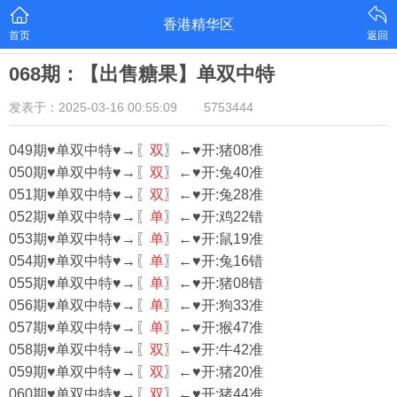
香港精华区
首页
返回
068期：【出售糖果】单双中特
发表于：2025-03-16 00:55:09
5753444
049期♥单双中特♥→〖
双
〗←♥开:猪08准
050期♥单双中特♥→〖
双
〗←♥开:兔40准
051期♥单双中特♥→〖
双
〗←♥开:兔28准
052期♥单双中特♥→〖
单
〗←♥开:鸡22错
053期♥单双中特♥→〖
单
〗←♥开:鼠19准
054期♥单双中特♥→〖
单
〗←♥开:兔16错
055期♥单双中特♥→〖
单
〗←♥开:猪08错
056期♥单双中特♥→〖
单
〗←♥开:狗33准
057期♥单双中特♥→〖
单
〗←♥开:猴47准
058期♥单双中特♥→〖
双
〗←♥开:牛42准
059期♥单双中特♥→〖
双
〗←♥开:猪20准
060期♥单双中特♥→〖
双
〗←♥开:猪44准