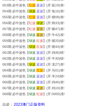
053期:必中波色【
红
波
.
蓝
波
】(开:鼠19)准!
054期:必中波色【
绿
波
.
蓝
波
】(开:兔16)准!
055期:必中波色【
红
波
.
蓝
波
】(开:猪08)准!
056期:必中波色【
红
波
.
绿
波
】(开:狗33)准!
057期:必中波色【
红
波
.
蓝
波
】(开:猴47)准!
058期:必中波色【
绿
波
.
蓝
波
】(开:牛42)准!
059期:必中波色【
绿
波
.
红
波
】(开:猪20)错!
060期:必中波色【
绿
波
.
红
波
】(开:猪44)准!
061期:必中波色【
绿
波
.
蓝
波
】(开:鸡46)错!
062期:必中波色【
绿
波
.
蓝
波
】(开:牛30)错!
063期:必中波色【
绿
波
.
蓝
波
】(开:龙27)准!
064期:必中波色【
绿
波
.
红
波
】(开:马01)准!
065期:必中波色【
绿
波
.
蓝
波
】(开:羊24)错!
066期:必中波色【
绿
波
.
蓝
波
】(开:鸡46)准!
067期:必中波色【
绿
波
.
蓝
波
】(开:鸡10)准!
068期:必中波色【
绿
波
.
红
波
】(开:0000)准!
出处：
2023澳门正版资料