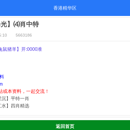
香港精华区
春光】⑷肖中特
:10
5663186
兔鼠猪羊
】开:0000准
资料
m
站或本资料，一起交流！
星沉】平特一肖
江水】四肖精选
返回首页