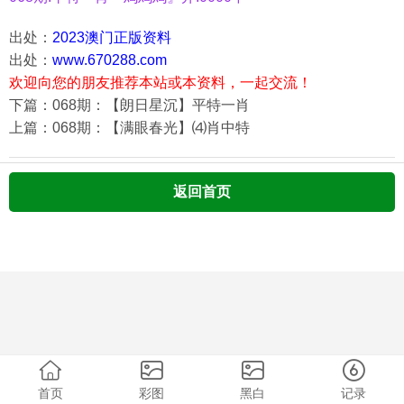
出处：
2023澳门正版资料
出处：
www.670288.com
欢迎向您的朋友推荐本站或本资料，一起交流！
下篇：068期：【朗日星沉】平特一肖
上篇：068期：【满眼春光】⑷肖中特
返回首页
首页
彩图
黑白
记录