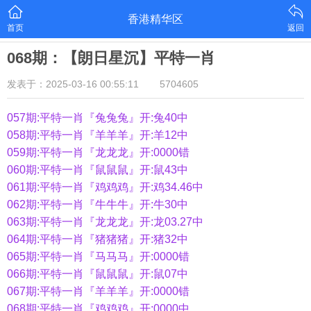
香港精华区
首页
返回
068期：【朗日星沉】平特一肖
发表于：2025-03-16 00:55:11
5704605
057期:平特一肖『兔兔兔』开:兔40中
058期:平特一肖『羊羊羊』开:羊12中
059期:平特一肖『龙龙龙』开:0000错
060期:平特一肖『鼠鼠鼠』开:鼠43中
061期:平特一肖『鸡鸡鸡』开:鸡34.46中
062期:平特一肖『牛牛牛』开:牛30中
063期:平特一肖『龙龙龙』开:龙03.27中
064期:平特一肖『猪猪猪』开:猪32中
065期:平特一肖『马马马』开:0000错
066期:平特一肖『鼠鼠鼠』开:鼠07中
067期:平特一肖『羊羊羊』开:0000错
068期:平特一肖『鸡鸡鸡』开:0000中