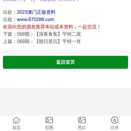
出处：
2023澳门正版资料
出处：
www.670288.com
欢迎向您的朋友推荐本站或本资料，一起交流！
下篇：068期：【深夜食客】平特二尾
上篇：068期：【朗日星沉】平特一肖
返回首页
首页
彩图
黑白
记录