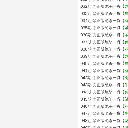
032期:㊣正版绝杀一肖【
033期:㊣正版绝杀一肖【
034期:㊣正版绝杀一肖【
035期:㊣正版绝杀一肖【
036期:㊣正版绝杀一肖【
037期:㊣正版绝杀一肖【
038期:㊣正版绝杀一肖【
039期:㊣正版绝杀一肖【
040期:㊣正版绝杀一肖【
041期:㊣正版绝杀一肖【
042期:㊣正版绝杀一肖【
043期:㊣正版绝杀一肖【
044期:㊣正版绝杀一肖【
045期:㊣正版绝杀一肖【
046期:㊣正版绝杀一肖【
047期:㊣正版绝杀一肖【
048期:㊣正版绝杀一肖【
049期:㊣正版绝杀一肖【