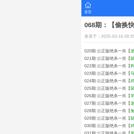
首页
068期：【偷换
发表于：2025-03-16 00:55
020期:㊣正版绝杀一肖【
021期:㊣正版绝杀一肖【
022期:㊣正版绝杀一肖【
023期:㊣正版绝杀一肖【
024期:㊣正版绝杀一肖【
025期:㊣正版绝杀一肖【
026期:㊣正版绝杀一肖【
027期:㊣正版绝杀一肖【
028期:㊣正版绝杀一肖【
029期:㊣正版绝杀一肖【
030期:㊣正版绝杀一肖
【
031期:㊣正版绝杀一肖【