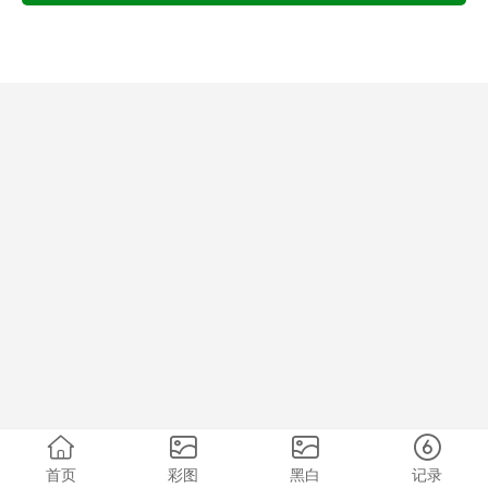
首页
彩图
黑白
记录