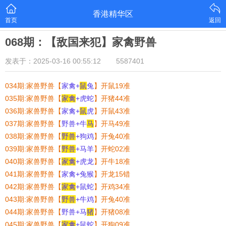
香港精华区
首页
返回
068期：【敌国来犯】家禽野兽
发表于：2025-03-16 00:55:12
5587401
034期:家兽野兽【
家禽+
鼠
兔
】开鼠19准
035期:家兽野兽【
家禽
+虎蛇
】开猪44准
036期:家兽野兽【
家禽+
鼠
虎
】开鼠43准
037期:家兽野兽【
野兽+牛
马
】开马49准
038期:家兽野兽【
野兽
+狗鸡
】开兔40准
039期:家兽野兽【
野兽
+马羊
】开蛇02准
040期:家兽野兽【
家禽
+虎龙
】开牛18准
041期:家兽野兽【
家禽+兔猴
】开龙15错
042期:家兽野兽【
家禽
+鼠蛇
】开鸡34准
043期:家兽野兽【
野兽
+牛鸡
】开兔40准
044期:家兽野兽【
野兽+马
猪
】开猪08准
045期:家兽野兽【
家禽
+鼠蛇
】开狗09准