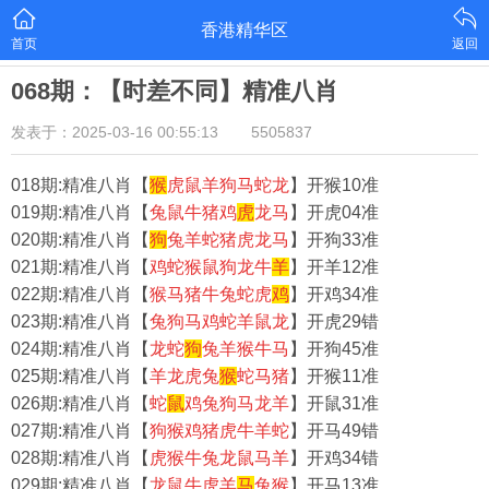
香港精华区
首页
返回
068期：【时差不同】精准八肖
发表于：2025-03-16 00:55:13
5505837
018期:精准八肖【
猴
虎鼠羊狗马蛇龙
】开猴10准
019期:精准八肖【
兔鼠牛猪鸡
虎
龙马
】开虎04准
020期:精准八肖【
狗
兔羊蛇猪虎龙马
】开狗33准
021期:精准八肖【
鸡蛇猴鼠狗龙牛
羊
】开羊12准
022期:精准八肖【
猴马猪牛兔蛇虎
鸡
】开鸡34准
023期:精准八肖【
兔狗马鸡蛇羊鼠龙
】开虎29错
024期:精准八肖【
龙蛇
狗
兔羊猴牛马
】开狗45准
025期:精准八肖【
羊龙虎兔
猴
蛇马猪
】开猴11准
026期:精准八肖【
蛇
鼠
鸡兔狗马龙羊
】开鼠31准
027期:精准八肖【
狗猴鸡猪虎牛羊蛇
】开马49错
028期:精准八肖【
虎猴牛兔龙鼠马羊
】开鸡34错
029期:精准八肖【
龙鼠牛虎羊
马
兔猴
】开马13准