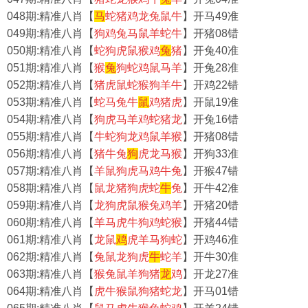
048期:精准八肖【
马
蛇猪鸡龙兔鼠牛
】开马49准
049期:精准八肖【
狗鸡兔马鼠羊蛇牛
】开猪08错
050期:精准八肖【
蛇狗虎鼠猴鸡
兔
猪
】开兔40准
051期:精准八肖【
猴
兔
狗蛇鸡鼠马羊
】开兔28准
052期:精准八肖【
猪虎鼠蛇猴狗羊牛
】开鸡22错
053期:精准八肖【
蛇马兔牛
鼠
鸡猪虎
】开鼠19准
054期:精准八肖【
狗虎马羊鸡蛇猪龙
】开兔16错
055期:精准八肖【
牛蛇狗龙鸡鼠羊猴
】开猪08错
056期:精准八肖【
猪牛兔
狗
虎龙马猴
】开狗33准
057期:精准八肖【
羊鼠狗虎马鸡牛兔
】开猴47错
058期:精准八肖【
鼠龙猪狗虎蛇
牛
兔
】开牛42准
059期:精准八肖【
龙狗虎鼠猴兔鸡羊
】开猪20错
060期:精准八肖【
羊马虎牛狗鸡蛇猴
】开猪44错
061期:精准八肖【
龙鼠
鸡
虎羊马狗蛇
】开鸡46准
062期:精准八肖【
兔鼠龙狗虎
牛
蛇羊
】开牛30准
063期:精准八肖【
猴兔鼠羊狗猪
龙
鸡
】开龙27准
064期:精准八肖【
虎牛猴鼠狗猪蛇龙
】开马01错