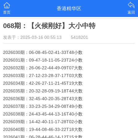
香港精华区
首页
返回
068期：【火候刚好】大小中特
发表于：2025-03-16 00:55:13
5418201
2026030期：06-08-45-02-41-33T48小数
2026031期：09-47-18-11-05-23T24小数
2026032期：26-06-22-44-49-09T07大数
2026033期：27-12-23-28-37-17T03大数
2026034期：42-26-27-11-21-45T19大数
2026035期：20-32-28-09-19-18T44大数
2026036期：32-45-40-20-35-28T43大数
2026037期：33-23-25-34-29-08T49小数
2026038期：24-43-45-44-13-16T40小数
2026039期：14-42-40-11-17-28T02小数
2026040期：19-44-08-46-33-22T18大数
2026041期：06-28-44-46-14-12T15大数