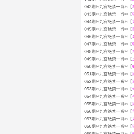
042期✄九宫绝禁一肖✄【
043期✄九宫绝禁一肖✄【
044期✄九宫绝禁一肖✄【
045期✄九宫绝禁一肖✄【
046期✄九宫绝禁一肖✄【
047期✄九宫绝禁一肖✄【
048期✄九宫绝禁一肖✄【
049期✄九宫绝禁一肖✄【
050期✄九宫绝禁一肖✄【
051期✄九宫绝禁一肖✄【
052期✄九宫绝禁一肖✄【
053期✄九宫绝禁一肖✄【
054期✄九宫绝禁一肖✄【
055期✄九宫绝禁一肖✄【
056期✄九宫绝禁一肖✄【
057期✄九宫绝禁一肖✄【
058期✄九宫绝禁一肖✄【
059期✄九宫绝禁一肖✄【