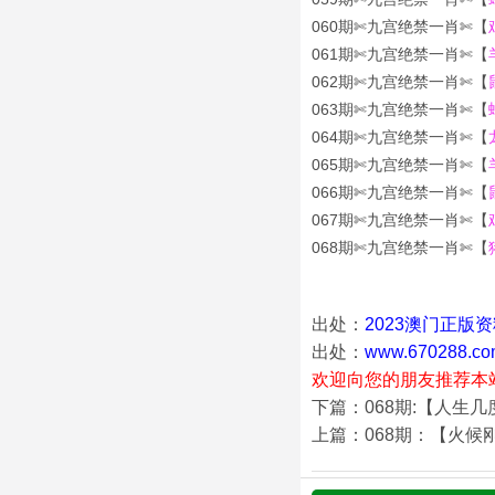
060期✄九宫绝禁一肖✄【
061期✄九宫绝禁一肖✄【
062期✄九宫绝禁一肖✄【
063期✄九宫绝禁一肖✄【
064期✄九宫绝禁一肖✄【
065期✄九宫绝禁一肖✄【
066期✄九宫绝禁一肖✄【
067期✄九宫绝禁一肖✄【
068期✄九宫绝禁一肖✄【
出处：
2023澳门正版
出处：
www.670288.co
欢迎向您的朋友推荐本
下篇：068期:【人生
上篇：068期：【火候