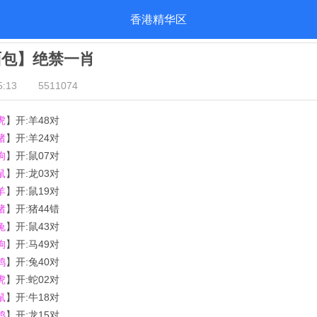
香港精华区
面包】绝禁一肖
:13
5511074
虎
】开:羊48对
猪
】开:羊24对
狗
】开:鼠07对
鼠
】开:龙03对
羊
】开:鼠19对
猪
】开:猪44错
兔
】开:鼠43对
狗
】开:马49对
鸡
】开:兔40对
虎
】开:蛇02对
鼠
】开:牛18对
鸡
】开:龙15对