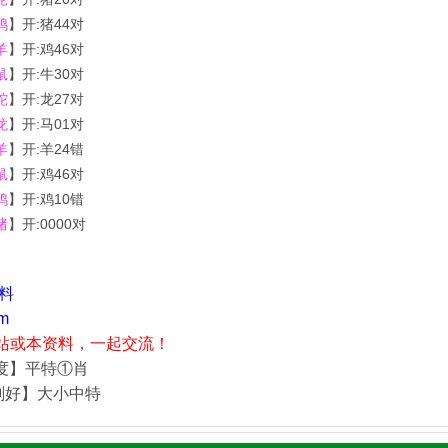
鸡
】开:猪44对
羊
】开:鸡46对
鼠
】开:牛30对
蛇
】开:龙27对
龙
】开:马01对
羊
】开:羊24错
鼠
】开:鸡46对
鸡
】开:鸡10错
猪
】开:0000对
资料
m
站或本资料，一起交流！
几度】平特①肖
刚好】大小中特