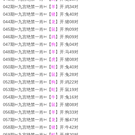
042期✄九宫绝禁一肖✄【
羊
】开:鸡34对
043期✄九宫绝禁一肖✄【
猪
】开:兔40对
044期✄九宫绝禁一肖✄【
龙
】开:猪08对
045期✄九宫绝禁一肖✄【
鼠
】开:狗09对
046期✄九宫绝禁一肖✄【
鸡
】开:狗09对
047期✄九宫绝禁一肖✄【
狗
】开:兔04对
048期✄九宫绝禁一肖✄【
羊
】开:马49对
049期✄九宫绝禁一肖✄【
虎
】开:猪08对
050期✄九宫绝禁一肖✄【
蛇
】开:兔40对
051期✄九宫绝禁一肖✄【
鼠
】开:兔28对
052期✄九宫绝禁一肖✄【
狗
】开:鸡22对
053期✄九宫绝禁一肖✄【
蛇
】开:鼠19对
054期✄九宫绝禁一肖✄【
牛
】开:兔16对
055期✄九宫绝禁一肖✄【
鼠
】开:猪08对
056期✄九宫绝禁一肖✄【
羊
】开:狗33对
057期✄九宫绝禁一肖✄【
龙
】开:猴47对
058期✄九宫绝禁一肖✄【
猪
】开:牛42对
059期✄九宫绝禁一肖✄【
蛇
】开:猪20对