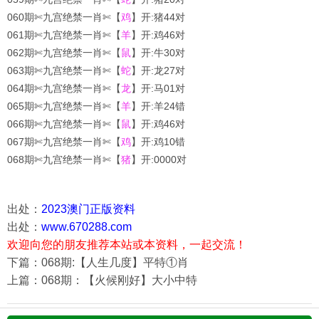
060期✄九宫绝禁一肖✄【
鸡
】开:猪44对
061期✄九宫绝禁一肖✄【
羊
】开:鸡46对
062期✄九宫绝禁一肖✄【
鼠
】开:牛30对
063期✄九宫绝禁一肖✄【
蛇
】开:龙27对
064期✄九宫绝禁一肖✄【
龙
】开:马01对
065期✄九宫绝禁一肖✄【
羊
】开:羊24错
066期✄九宫绝禁一肖✄【
鼠
】开:鸡46对
067期✄九宫绝禁一肖✄【
鸡
】开:鸡10错
068期✄九宫绝禁一肖✄【
猪
】开:0000对
出处：
2023澳门正版资料
出处：
www.670288.com
欢迎向您的朋友推荐本站或本资料，一起交流！
下篇：068期:【人生几度】平特①肖
上篇：068期：【火候刚好】大小中特