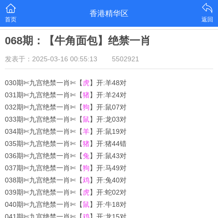
香港精华区
首页
返回
068期：【牛角面包】绝禁一肖
发表于：2025-03-16 00:55:13
5502921
030期✄九宫绝禁一肖✄【
虎
】开:羊48对
031期✄九宫绝禁一肖✄【
猪
】开:羊24对
032期✄九宫绝禁一肖✄【
狗
】开:鼠07对
033期✄九宫绝禁一肖✄【
鼠
】开:龙03对
034期✄九宫绝禁一肖✄【
羊
】开:鼠19对
035期✄九宫绝禁一肖✄【
猪
】开:猪44错
036期✄九宫绝禁一肖✄【
兔
】开:鼠43对
037期✄九宫绝禁一肖✄【
狗
】开:马49对
038期✄九宫绝禁一肖✄【
鸡
】开:兔40对
039期✄九宫绝禁一肖✄【
虎
】开:蛇02对
040期✄九宫绝禁一肖✄【
鼠
】开:牛18对
041期✄九宫绝禁一肖✄【
鸡
】开:龙15对