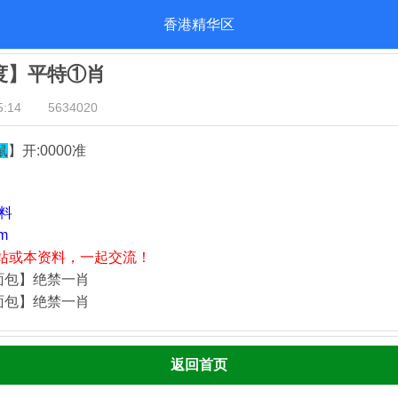
香港精华区
几度】平特①肖
:14
5634020
鼠
】开:0000准
资料
m
站或本资料，一起交流！
面包】绝禁一肖
面包】绝禁一肖
返回首页