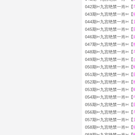
042期✄九宫绝禁一肖✄【
043期✄九宫绝禁一肖✄【
044期✄九宫绝禁一肖✄【
045期✄九宫绝禁一肖✄【
046期✄九宫绝禁一肖✄【
047期✄九宫绝禁一肖✄【
048期✄九宫绝禁一肖✄【
049期✄九宫绝禁一肖✄【
050期✄九宫绝禁一肖✄【
051期✄九宫绝禁一肖✄【
052期✄九宫绝禁一肖✄【
053期✄九宫绝禁一肖✄【
054期✄九宫绝禁一肖✄【
055期✄九宫绝禁一肖✄【
056期✄九宫绝禁一肖✄【
057期✄九宫绝禁一肖✄【
058期✄九宫绝禁一肖✄【
059期✄九宫绝禁一肖✄【