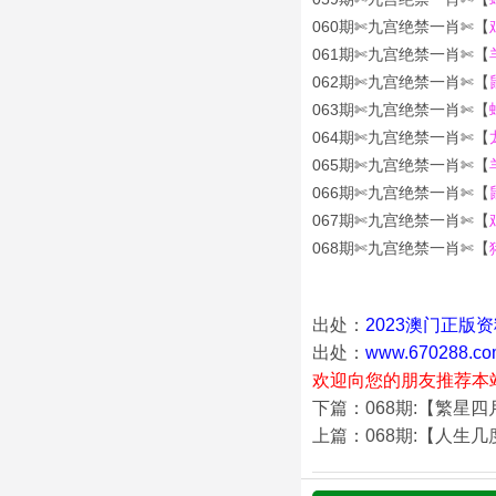
060期✄九宫绝禁一肖✄【
061期✄九宫绝禁一肖✄【
062期✄九宫绝禁一肖✄【
063期✄九宫绝禁一肖✄【
064期✄九宫绝禁一肖✄【
065期✄九宫绝禁一肖✄【
066期✄九宫绝禁一肖✄【
067期✄九宫绝禁一肖✄【
068期✄九宫绝禁一肖✄【
出处：
2023澳门正版
出处：
www.670288.co
欢迎向您的朋友推荐本
下篇：068期:【繁星
上篇：068期:【人生