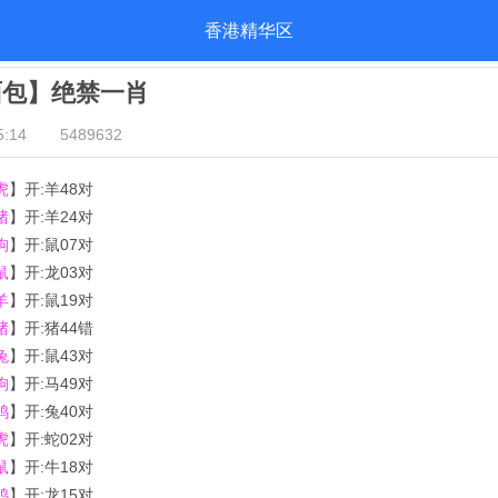
香港精华区
面包】绝禁一肖
:14
5489632
虎
】开:羊48对
猪
】开:羊24对
狗
】开:鼠07对
鼠
】开:龙03对
羊
】开:鼠19对
猪
】开:猪44错
兔
】开:鼠43对
狗
】开:马49对
鸡
】开:兔40对
虎
】开:蛇02对
鼠
】开:牛18对
鸡
】开:龙15对