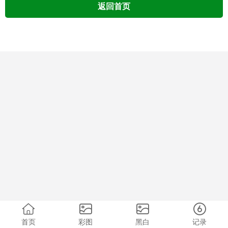
返回首页
首页
彩图
黑白
记录