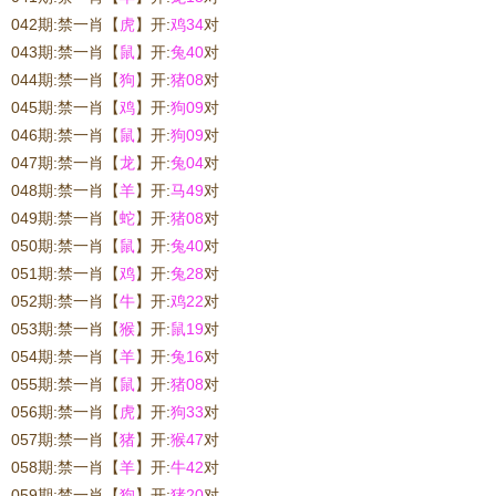
042期:禁一肖
【
虎
】开:
鸡34
对
043期:禁一肖
【
鼠
】开:
兔40
对
044期:禁一肖
【
狗
】开:
猪08
对
045期:禁一肖
【
鸡
】开:
狗09
对
046期:禁一肖
【
鼠
】开:
狗09
对
047期:禁一肖
【
龙
】开:
兔04
对
048期:禁一肖
【
羊
】开:
马49
对
049期:禁一肖
【
蛇
】开:
猪08
对
050期:禁一肖
【
鼠
】开:
兔40
对
051期:禁一肖
【
鸡
】开:
兔28
对
052期:禁一肖
【
牛
】开:
鸡22
对
053期:禁一肖
【
猴
】开:
鼠19
对
054期:禁一肖
【
羊
】开:
兔16
对
055期:禁一肖
【
鼠
】开:
猪08
对
056期:禁一肖
【
虎
】开:
狗33
对
057期:禁一肖
【
猪
】开:
猴47
对
058期:禁一肖
【
羊
】开:
牛42
对
059期:禁一肖
【
狗
】开:
猪20
对