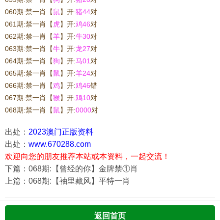
060期:禁一肖
【
鼠
】开:
猪44
对
061期:禁一肖
【
虎
】开:
鸡46
对
062期:禁一肖
【
羊
】开:
牛30
对
063期:禁一肖
【
牛
】开:
龙27
对
064期:禁一肖
【
狗
】开:
马01
对
065期:禁一肖
【
鼠
】开:
羊24
对
066期:禁一肖
【
鸡
】开:
鸡46
错
067期:禁一肖
【
猴
】开:
鸡10
对
068期:禁一肖
【
鼠
】开:
0000
对
出处：
2023澳门正版资料
出处：
www.670288.com
欢迎向您的朋友推荐本站或本资料，一起交流！
下篇：068期:【曾经的你】金牌禁①肖
上篇：068期:【袖里藏风】平特一肖
返回首页