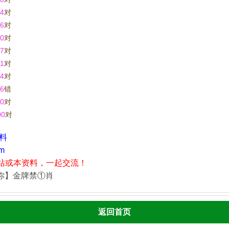
4
对
6
对
0
对
7
对
1
对
4
对
6
错
0
对
00
对
资料
m
站或本资料，一起交流！
的你】金牌禁①肖
返回首页