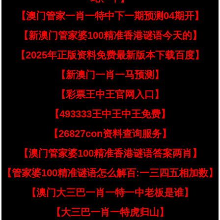
【澳门管家一肖一特中下一期预测04期开】
【新澳门管家婆100精准香港谜语今天的】
【2025年正版资料免费最新版本下载百度】
【新澳门一肖一马预测】
【彩票王中王官网入口】
【493333王中王中王免费】
【26827con资料查询服务】
【澳门管家婆100精准香港谜语答案两肖】
【管家婆100精准谜语怎么解百:一三四五相加数】
【澳门大三巴一肖一特一中老板是谁】
【大三巴一肖一特虎归山】