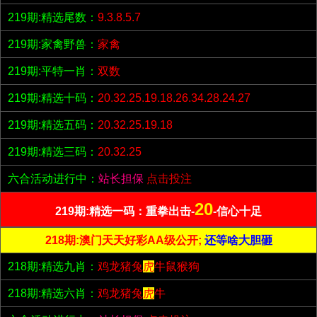
219期:精选尾数：
9.3.8.5.7
219期:家禽野兽：
家禽
219期:平特一肖：
双数
219期:精选十码：
20.32.25.19.18.26.34.28.24.27
219期:精选五码：
20.32.25.19.18
219期:精选三码：
20.32.25
六合活动进行中：
站长担保
点击投注
20
219期:精选一码：重拳出击-
-信心十足
218期:澳门天天好彩AA级公开;
还等啥大胆砸
218期:精选九肖：
鸡龙猪兔
虎
牛鼠猴狗
218期:精选六肖：
鸡龙猪兔
虎
牛