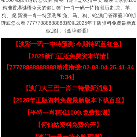
和100%精准谜语怎么解,新澳门谜语怎么猜中奖,新澳管家婆100
精准香港谜语今天的谜1,澳门一肖一码一恃预测历史:龙、羊、
狗、虎,新澳一肖一特预测和:兔、马、狗、蛇,澳门管家婆100期
谜底怎么看,77777888888888精准,2025年正版资料免费最新真
假,澳门《金牌谜语》
【澳彩一码一中特预测:今期特码蓝红色】
【2025新门正版免费资本详情】
【77778888888888精准衔接:02-03-04-25-41-34
T:34】
【澳门大三巴一肖二特最新消息】
【2025年正版资料免费最新版本下载百度】
【平特一肖精准100%免费预测】
【何仙姑资料免费公开】