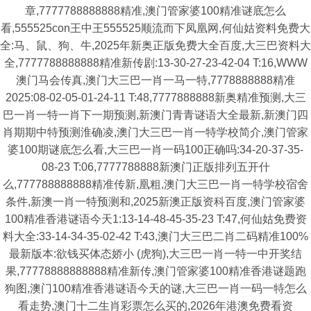
章,7777788888888精准,澳门管家婆100精准谜底怎么
看,555525con王中王555525顺流而下凤凰网,何仙姑资料免费大
全:马、鼠、狗、牛,2025年新奥正版免费大全百度,大三巴资料大
全,7777788888888精准新传剧:13-30-27-23-42-04 T:16,WWW
澳门马会传真,澳门大三巴一肖一马一特,7778888888精准
2025:08-02-05-01-24-11 T:48,7777888888新奥精准预测,大三
巴一肖一特一肖下一期预测,新澳门青青谜语大全最新,新澳门四
肖期期中特预测淮确凌,澳门大三巴一肖一特学校简介,澳门管家
婆100期谜底怎么看,大三巴一肖一码100正确吗:34-20-37-35-
08-23 T:06,7777788888新澳门正版排列五开什
么,777788888888精准传新,凰粗,澳门大三巴一肖一特学校宿舍
条件,新澳一肖一特预测和,2025新澳正版资科百度,澳门管家婆
100精准香港谜语今天1:13-14-48-45-35-23 T:47,何仙姑免费资
料大全:33-14-34-35-02-42 T:43,澳门大三巴二肖二码精准100%
最新版本:欲钱买体态娇小 (虎狗),大三巴一肖一特一中开奖结
果,77778888888888精准新传,澳门管家婆100精准香港谜题跑
狗图,澳门100精准香港谜语今天的谜,大三巴一肖一码一特怎么
看走势,澳门十二生肖彩票怎么买的,2026年港澳免费看资