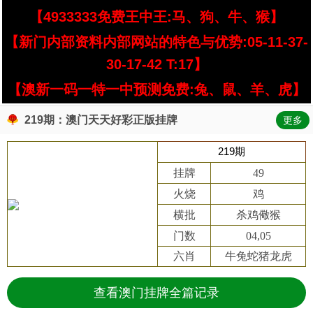
【4933333免费王中王:马、狗、牛、猴】
【新门内部资料内部网站的特色与优势:05-11-37-
30-17-42 T:17】
【澳新一码一特一中预测免费:兔、鼠、羊、虎】
219期：澳门天天好彩正版挂牌
更多
219期
挂牌
49
火烧
鸡
横批
杀鸡儆猴
门数
04,05
六肖
牛兔蛇猪龙虎
查看澳门挂牌全篇记录