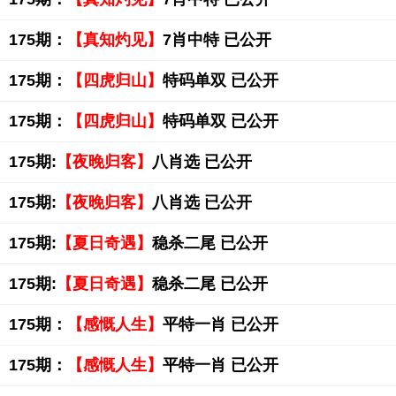
175期：
【真知灼见】
7肖中特 已公开
175期：
【四虎归山】
特码单双 已公开
175期：
【四虎归山】
特码单双 已公开
175期:
【夜晚归客】
八肖选 已公开
175期:
【夜晚归客】
八肖选 已公开
175期:
【夏日奇遇】
稳杀二尾 已公开
175期:
【夏日奇遇】
稳杀二尾 已公开
175期：
【感慨人生】
平特一肖 已公开
175期：
【感慨人生】
平特一肖 已公开