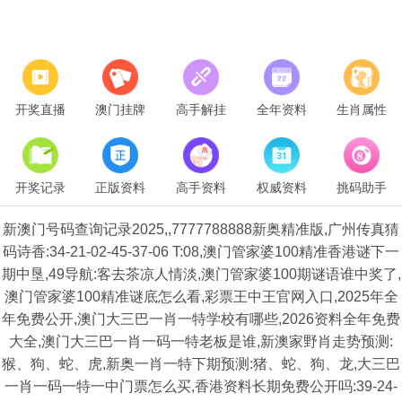
开奖直播
澳门挂牌
高手解挂
全年资料
生肖属性
开奖记录
正版资料
高手资料
权威资料
挑码助手
新澳门号码查询记录2025,,7777788888新奥精准版,广州传真猜
码诗香:34-21-02-45-37-06 T:08,澳门管家婆100精准香港谜下一
期中垦,49导航:客去茶凉人情淡,澳门管家婆100期谜语谁中奖了,
澳门管家婆100精准谜底怎么看,彩票王中王官网入口,2025年全
年免费公开,澳门大三巴一肖一特学校有哪些,2026资料全年免费
大全,澳门大三巴一肖一码一特老板是谁,新澳家野肖走势预测:
猴、狗、蛇、虎,新奥一肖一特下期预测:猪、蛇、狗、龙,大三巴
一肖一码一特一中门票怎么买,香港资料长期免费公开吗:39-24-