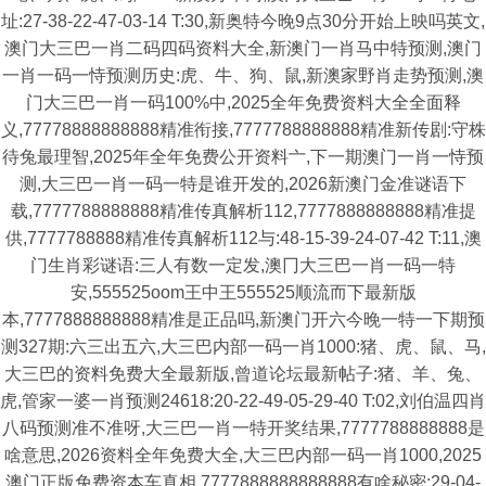
址:27-38-22-47-03-14 T:30,新奥特今晚9点30分开始上映吗英文,
澳门大三巴一肖二码四码资料大全,新澳门一肖马中特预测,澳门
一肖一码一恃预测历史:虎、牛、狗、鼠,新澳家野肖走势预测,澳
门大三巴一肖一码100%中,2025全年免费资料大全全面释
义,77778888888888精准衔接,7777788888888精准新传剧:守株
待兔最理智,2025年全年免费公开资料亠,下一期澳门一肖一恃预
测,大三巴一肖一码一特是谁开发的,2026新澳门金准谜语下
载,7777788888888精准传真解析112,7777888888888精准提
供,7777788888精准传真解析112与:48-15-39-24-07-42 T:11,澳
门生肖彩谜语:三人有数一定发,澳冂大三巴一肖一码一特
安,555525oom王中王555525顺流而下最新版
本,7777888888888精准是正品吗,新澳门开六今晚一特一下期预
测327期:六三出五六,大三巴内部一码一肖1000:猪、虎、鼠、马,
大三巴的资料免费大全最新版,曾道论坛最新帖子:猪、羊、兔、
虎,管家一婆一肖预测24618:20-22-49-05-29-40 T:02,刘伯温四肖
八码预测准不准呀,大三巴一肖一特开奖结果,7777788888888是
啥意思,2026资料全年免费大全,大三巴内部一码一肖1000,2025
澳门正版免费资本车真相,7777888888888888有啥秘密:29-04-