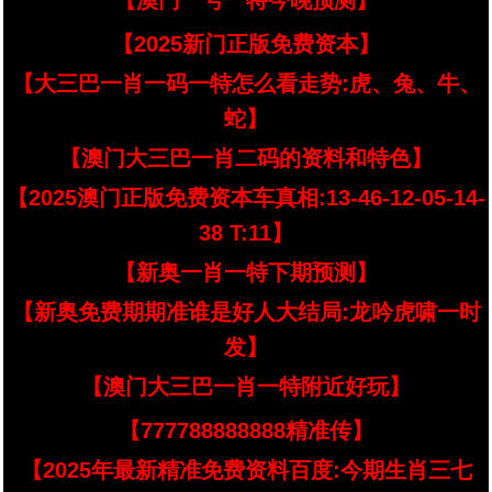
【澳门一号一特今晚预测】
【2025新门正版免费资本】
【大三巴一肖一码一特怎么看走势:虎、兔、牛、
蛇】
【澳门大三巴一肖二码的资料和特色】
【2025澳门正版免费资本车真相:13-46-12-05-14-
38 T:11】
【新奥一肖一特下期预测】
【新奥免费期期准谁是好人大结局:龙吟虎啸一时
发】
【澳门大三巴一肖一特附近好玩】
【777788888888精准传】
【2025年最新精准免费资料百度:今期生肖三七