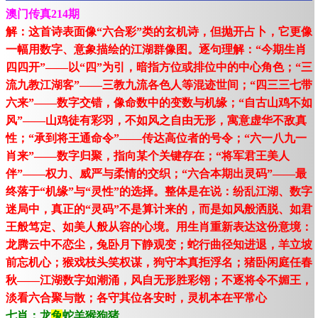
澳门传真214期
解：这首诗表面像“六合彩”类的玄机诗，但抛开占卜，它更像
一幅用数字、意象描绘的江湖群像图。逐句理解：“今期生肖
四四开”——以“四”为引，暗指方位或排位中的中心角色；“三
流九教江湖客”——三教九流各色人等混迹世间；“四三三七带
六来”——数字交错，像命数中的变数与机缘；“自古山鸡不如
风”——山鸡徒有彩羽，不如风之自由无形，寓意虚华不敌真
性；“承到将王通命令”——传达高位者的号令；“六一八九一
肖来”——数字归聚，指向某个关键存在；“将军君王美人
伴”——权力、威严与柔情的交织；“六合本期出灵码”——最
终落于“机缘”与“灵性”的选择。整体是在说：纷乱江湖、数字
迷局中，真正的“灵码”不是算计来的，而是如风般洒脱、如君
王般笃定、如美人般从容的心境。用生肖重新表达这份意境：
龙腾云中不恋尘，兔卧月下静观变；蛇行曲径知进退，羊立坡
前忘机心；猴戏枝头笑权谋，狗守本真拒浮名；猪卧闲庭任春
秋——江湖数字如潮涌，风自无形胜彩翎；不逐将令不媚王，
淡看六合聚与散；各守其位各安时，灵机本在平常心
七肖：龙
兔
蛇羊猴狗猪